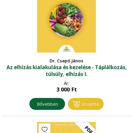
Dr. Csapó János
Az elhízás kialakulása és kezelése - Táplálkozás,
túlsúly, elhízás I.
Ár:
3 000
Ft
Bővebben
Kosárba
PDF