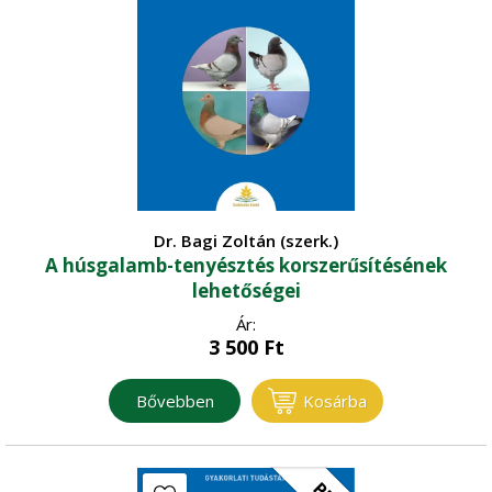
Szántóföldi növénytermesztés
•
Szőlészet - Borászat
Vadgazdálkodás - Vadászat
Dr. Bagi Zoltán (szerk.)
A húsgalamb-tenyésztés korszerűsítésének
lehetőségei
Ár:
3 500
Ft
Bővebben
Kosárba