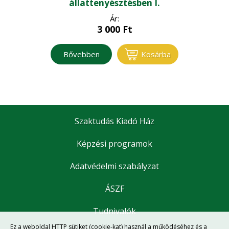
állattenyésztésben I.
Ár:
3 000
Ft
Bővebben
Kosárba
Szaktudás Kiadó Ház
Képzési programok
Adatvédelmi szabályzat
ÁSZF
Tudnivalók
Ez a weboldal HTTP sütiket (cookie-kat) használ a működéséhez és a