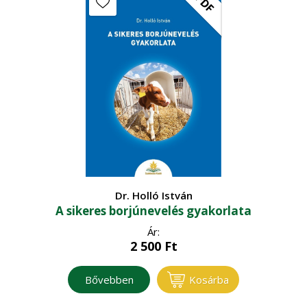
PDF
Dr. Holló István
A sikeres borjúnevelés gyakorlata
Ár:
2 500
Ft
Bővebben
Kosárba