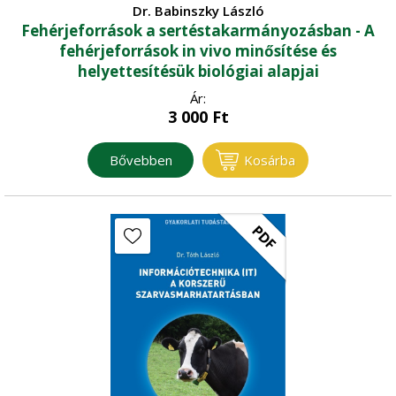
Dr. Babinszky László
Fehérjeforrások a sertéstakarmányozásban - A
fehérjeforrások in vivo minősítése és
helyettesítésük biológiai alapjai
Ár:
3 000
Ft
Bővebben
Kosárba
PDF