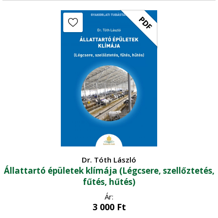
PDF
Dr. Tóth László
Állattartó épületek klímája (Légcsere, szellőztetés,
fűtés, hűtés)
Ár:
3 000
Ft