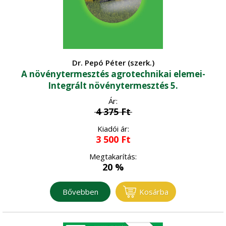
Dr. Pepó Péter (szerk.)
A növénytermesztés agrotechnikai elemei-
Integrált növénytermesztés 5.
Ár:
4 375
Ft
Kiadói ár:
3 500
Ft
Megtakarítás:
20 %
Bővebben
Kosárba