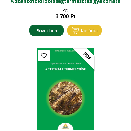
A szántóföldi zöldségtermesztés gyakorlata
Ár:
3 700
Ft
Bővebben
Kosárba
PDF