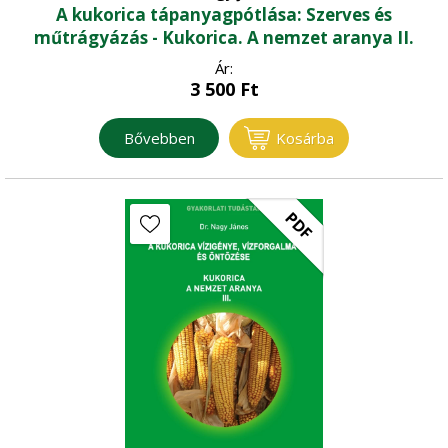
A kukorica tápanyagpótlása: Szerves és
műtrágyázás - Kukorica. A nemzet aranya II.
Ár:
3 500
Ft
Bővebben
Kosárba
PDF