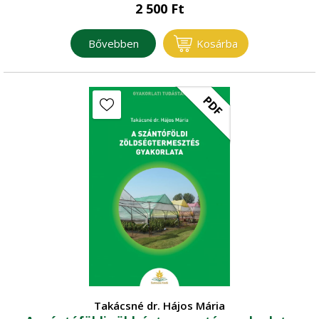
2 500
Ft
Bővebben
Kosárba
PDF
Takácsné dr. Hájos Mária