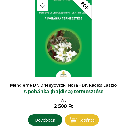
PDF
Mendlerné Dr. Drienyovszki Nóra - Dr. Radics László
A pohánka (hajdina) termesztése
Ár:
2 500
Ft
Bővebben
Kosárba