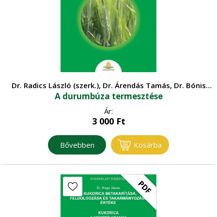
Kertészet
Zöldségtermesztés
Mezőgazdasági építészet
•
Gyümölcstermesztés
•
Mezőgazdasági gépesítés
Dísznövénykertészet
•
Dr. Radics László (szerk.), Dr. Árendás Tamás, Dr. Bónis
Műszaki ismeretek
A durumbúza termesztése
Péter, Károlyiné Dr. Cséplő Mónika, Dr. Vida Gyula
Ár:
Növénytermesztés
3 000
Ft
Bővebben
Kosárba
Növényvédelem
•
Szántóföldi növénytermesztés
PDF
Precíziós gazdálkodás
Szőlészet - Borászat