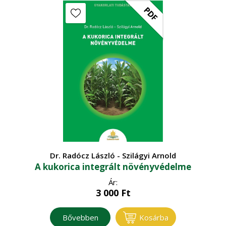
PDF
Dr. Radócz László - Szilágyi Arnold
A kukorica integrált növényvédelme
Ár:
3 000
Ft
Bővebben
Kosárba