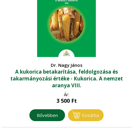
Vadgazdálkodás - Vadászat
Dr. Nagy János
A kukorica betakarítása, feldolgozása és
takarmányozási értéke - Kukorica. A nemzet
aranya VIII.
Ár:
3 500
Ft
Bővebben
Kosárba