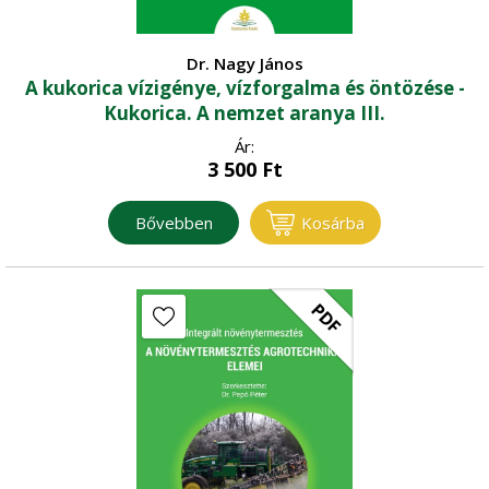
Dr. Nagy János
A kukorica vízigénye, vízforgalma és öntözése -
Kukorica. A nemzet aranya III.
Ár:
3 500
Ft
Bővebben
Kosárba
PDF