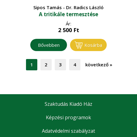
Sipos Tamás - Dr. Radics László
A tritikále termesztése
Ár:
2 500
Ft
Bővebben
Kosárba
1
2
3
4
következő
»
Szaktudás Kiadó Ház
Képzési programok
Adatvédelmi szabályzat