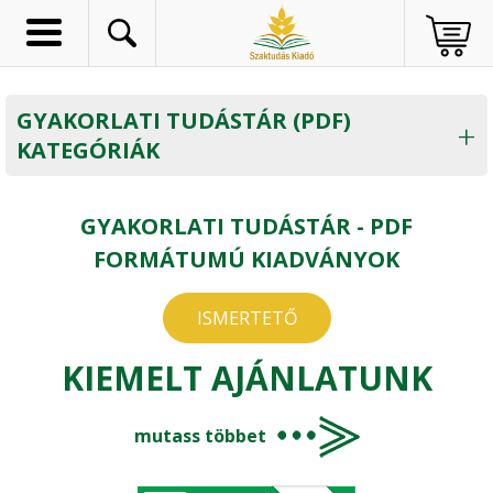
x
x
x
TERMÉKEINK
Részletes keresés
GYAKORLATI TUDÁSTÁR (PDF)
AGRÁRIUM SZAKLAP
KATEGÓRIÁK
„LÁTLELET” AGRÁR-FIGYELŐ BLOG
Állattenyésztés
GYAKORLATI TUDÁSTÁR - PDF
VÁSÁRLÁSI TUDNIVALÓK
FORMÁTUMÚ KIADVÁNYOK
Állattartási technológia
Élelmiszer
•
KAPCSOLAT
Állategészségügy
•
AJÁNLATAINK
ISMERTETŐ
Életmód - Táplálkozás
Méhészet
•
KIEMELT AJÁNLATUNK
FIÓKOM
Erdészet
mutass többet
Fenntarthatóság - Ökonómia