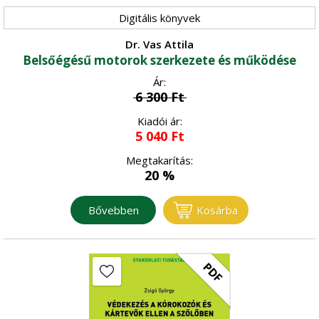
Digitális könyvek
Dr. Vas Attila
Belsőégésű motorok szerkezete és működése
Ár:
6 300
Ft
Kiadói ár:
5 040
Ft
Megtakarítás:
20 %
Bővebben
Kosárba
PDF