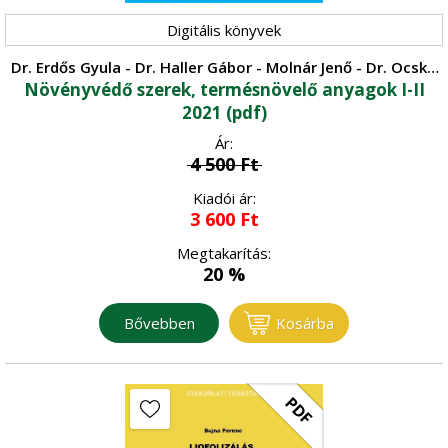
Digitális könyvek
Dr. Erdős Gyula - Dr. Haller Gábor - Molnár Jenő - Dr. Ocskó
Növényvédő szerek, termésnövelő anyagok I-II
Zoltán
2021 (pdf)
Ár:
4 500
Ft
Kiadói ár:
3 600
Ft
Megtakarítás:
20 %
Bővebben
Kosárba
PDF