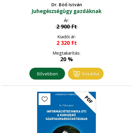
Dr. Böő István
Juhegészségügy gazdáknak
Ár:
2 900
Ft
Kiadói ár:
2 320
Ft
Megtakarítás:
20 %
Bővebben
Kosárba
PDF