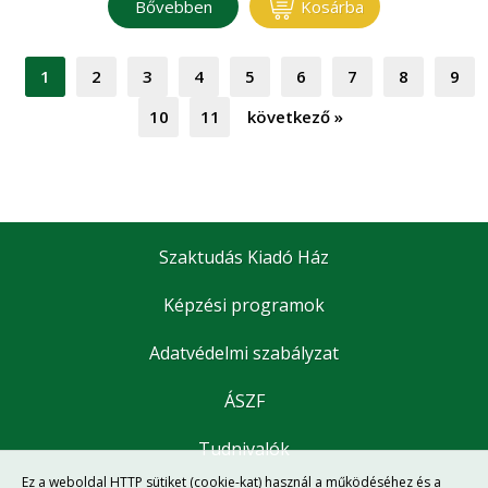
Bővebben
Kosárba
1
2
3
4
5
6
7
8
9
10
11
következő
»
Szaktudás Kiadó Ház
Képzési programok
Adatvédelmi szabályzat
ÁSZF
Tudnivalók
Ez a weboldal HTTP sütiket (cookie-kat) használ a működéséhez és a