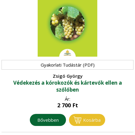
Gyakorlati Tudástár (PDF)
Zsigó György
Védekezés a kórokozók és kártevők ellen a
szőlőben
Ár:
2 700
Ft
Bővebben
Kosárba