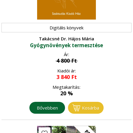
Méhészet
•
Erdőgazdaság
Sertés
•
Digitális könyvek
Erdészet
Faipar
•
Takácsné Dr. Hájos Mária
Erdővédelem
•
Gyógynövények termesztése
Faanyagok
Gépesítés
•
Ár:
Általános faipar
•
4 800
Ft
Mezőgazdasági gépek
Gomba
•
Kiadói ár:
Műszaki ismeretek
•
3 840
Ft
Gombatermesztés
Környezet, energia
•
Megtakarítás:
Gombászkodás
•
20 %
Környezetvédelem
Logisztika, raktározás
•
Megújuló energia
Bővebben
Kosárba
•
Növénytermesztés
Természetvédelem
•
Általános növénytermesztés
Ökológiai gazdálkodás
•