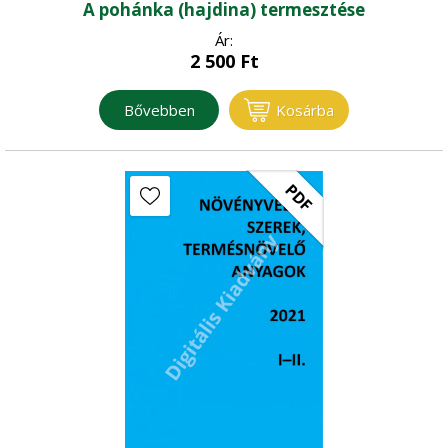
A pohánka (hajdina) termesztése
Ár:
2 500
Ft
Bővebben
Kosárba
PDF