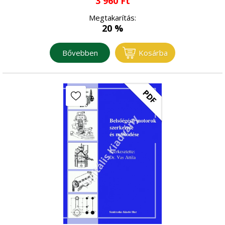
3 960
Ft
Megtakarítás:
20 %
Bővebben
Kosárba
PDF