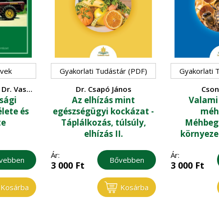
yvek
Gyakorlati Tudástár (PDF)
Gyakorlati 
 Dr. Vas
Dr. Csapó János
Cson
sági
Az elhízás mint
Valami 
lete és
egészségügyi kockázat -
méhe
te
Táplálkozás, túlsúly,
Méhbege
elhízás II.
környeze
Ár:
Ár:
vebben
Bővebben
3 000
Ft
3 000
Ft
Kosárba
Kosárba