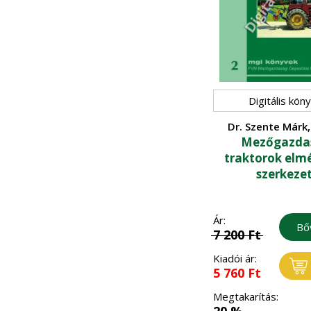
Digitális kön
Dr. Szente Márk,
Mezőgazda
Attila
traktorok elmé
szerkeze
Ár:
Bő
7 200
Ft
Kiadói ár:
5 760
Ft
Megtakarítás:
20 %