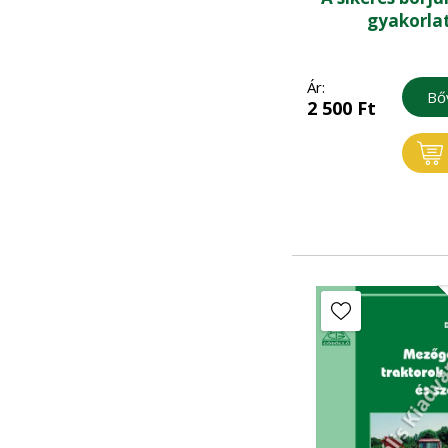
gyakorla
Ár:
Bő
2 500
Ft