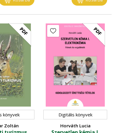
PDF
PDF
is könyvek
Digitális könyvek
r Zoltán
Horváth Lucia
i turizmus
Szervetlen kémia I.