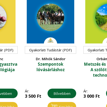
ár (PDF)
Gyakorlati Tudástár (PDF)
Gyakorlati 
nc
Dr. Mihók Sándor
Orbán
agyasztva
Szempontok
Metszés és
ológiája
lóvásárláshoz
A szőlő
techno
Ár:
Ár:
vebben
Bővebben
3 500
Ft
3 000
Ft
Kosárba
Kosárba