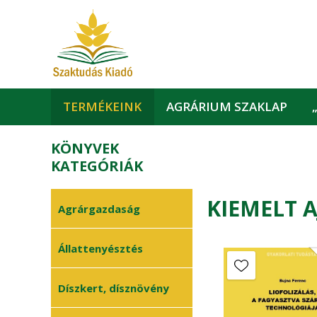
TERMÉKEINK
AGRÁRIUM SZAKLAP
KÖNYVEK
KATEGÓRIÁK
KIEMELT 
Agrárgazdaság
Agrárgazdaságtan
Állattenyésztés
•
Finanszírozás
•
Állategészségügy
Díszkert, dísznövény
•
Humánerőforrás
•
Baromfi
•