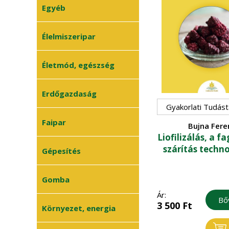
Uniós ismeretek
•
Egyéb
Halászat
•
Agrárvállalkozás
•
Juhászat
•
Élelmiszeripar
Méhészet
•
Életmód, egészség
Sertés
•
Szarvasmarha
•
Erdőgazdaság
Általános
•
Gyakorlati Tudást
állattenyésztés
Erdészet
Faipar
•
Bujna Fere
Liofilizálás, a f
Erdővédelem
•
szárítás techn
Faanyagok
Gépesítés
•
Általános faipar
•
Mezőgazdasági
Gomba
•
gépek
Ár:
Bő
3 500
Ft
Műszaki ismeretek
•
Gombatermesztés
Környezet, energia
•
Gombászkodás
•