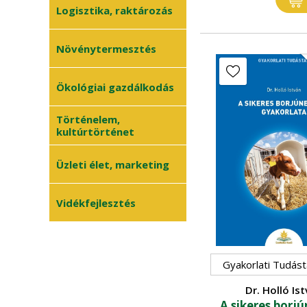
Környezetvédelem
Logisztika, raktározás
•
Megújuló energia
•
Növénytermesztés
Természetvédelem
•
Általános
Ökológiai gazdálkodás
•
növénytermesztés
Történelem,
Kertészet
•
kultúrtörténet
Növényvédelem
•
Üzleti élet, marketing
Szőlészet-borászat
•
Zöldségtermesztés
•
Vidékfejlesztés
Gyümölcstermesztés
•
Gyakorlati Tudást
Dr. Holló Is
A sikeres borj