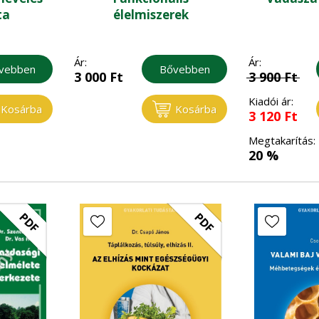
ta
élelmiszerek
Ár:
Ár:
vebben
Bővebben
3 000
Ft
3 900
Ft
Kiadói ár:
Kosárba
Kosárba
3 120
Ft
Megtakarítás:
20 %
PDF
PDF