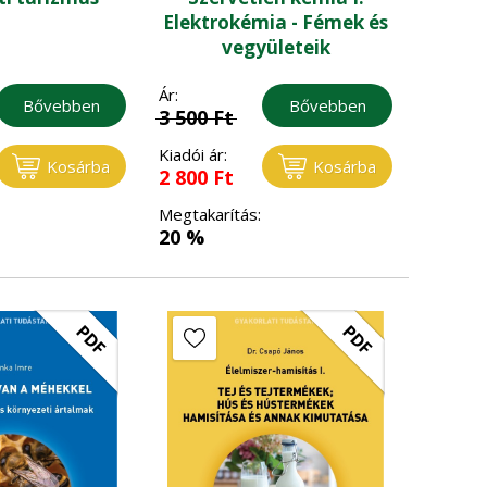
Elektrokémia - Fémek és
vegyületeik
Ár:
Bővebben
Bővebben
3 500
Ft
Kiadói ár:
Kosárba
Kosárba
2 800
Ft
Megtakarítás:
20 %
PDF
PDF