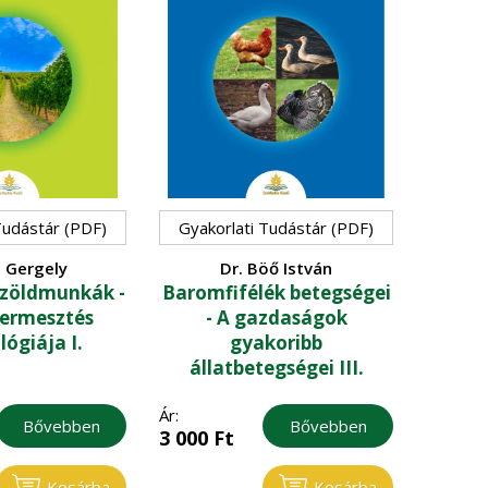
Tudástár (PDF)
Gyakorlati Tudástár (PDF)
 Gergely
Dr. Böő István
 zöldmunkák -
Baromfifélék betegségei
termesztés
- A gazdaságok
lógiája I.
gyakoribb
állatbetegségei III.
Ár:
Bővebben
Bővebben
3 000
Ft
Kosárba
Kosárba