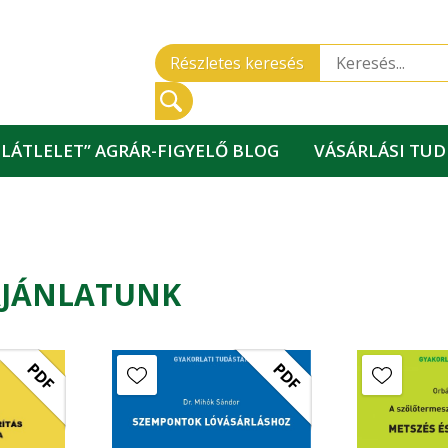
Részletes keresés
„LÁTLELET” AGRÁR-FIGYELŐ BLOG
VÁSÁRLÁSI TU
AJÁNLATUNK
PDF
PDF