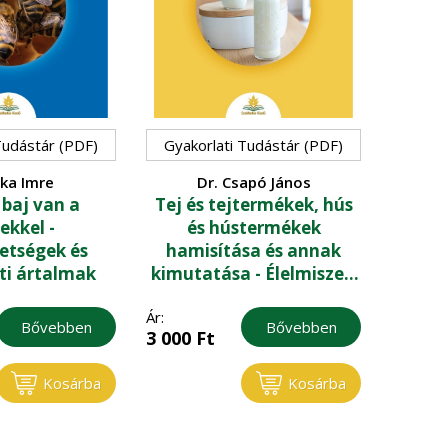
Tudástár (PDF)
Gyakorlati Tudástár (PDF)
ka Imre
Dr. Csapó János
baj van a
Tej és tejtermékek, hús
kkel -
és hústermékek
tségek és
hamisítása és annak
ti ártalmak
kimutatása - Élelmiszer-
hamisítás I.
Ár:
Bővebben
Bővebben
3 000
Ft
Kosárba
Kosárba