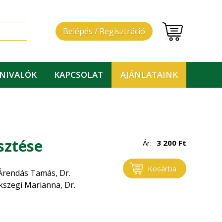
Belépés / Regisztráció
DNIVALÓK
KAPCSOLAT
AJÁNLATAINK
sztése
Ár:
3 200
Ft
Kosárba
. Árendás Tamás, Dr.
kszegi Marianna, Dr.