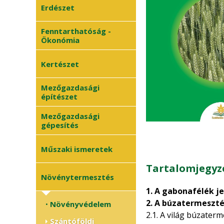
Erdészet
Fenntarthatóság -
Ökonómia
Kertészet
Mezőgazdasági
Zöldségtermesztés
•
építészet
Gyümölcstermesztés
•
Mezőgazdasági
gépesítés
Dísznövénykertészet
•
Műszaki ismeretek
Tartalomjegyz
Növénytermesztés
1. A gabonafélék j
2. A búzatermeszté
Növényvédelem
•
2.1. A világ búzater
Szántóföldi