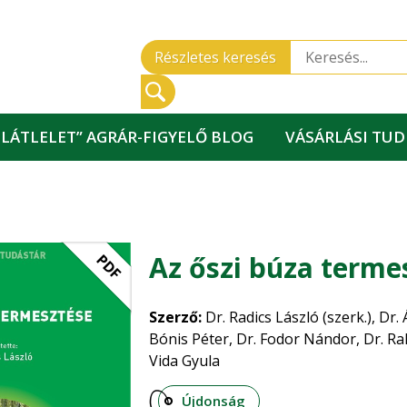
Részletes keresés
„LÁTLELET” AGRÁR-FIGYELŐ BLOG
VÁSÁRLÁSI TU
Az őszi búza terme
PDF
Szerző:
Dr. Radics László (szerk.), Dr
Bónis Péter, Dr. Fodor Nándor, Dr. Ra
Vida Gyula
Újdonság