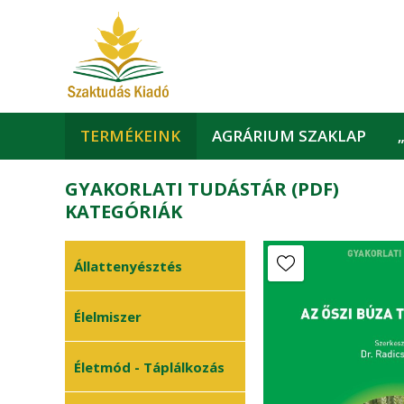
TERMÉKEINK
AGRÁRIUM SZAKLAP
GYAKORLATI TUDÁSTÁR (PDF)
KATEGÓRIÁK
Állattenyésztés
Állattartási
Élelmiszer
•
technológia
Állategészségügy
•
Életmód - Táplálkozás
Méhészet
•