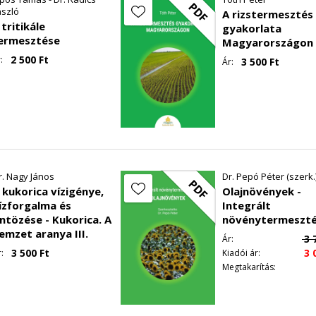
PDF
ászló
A rizstermesztés
 tritikále
gyakorlata
ermesztése
Magyarországon
2 500
Ft
:
3 500
Ft
Ár:
r. Nagy János
Dr. Pepó Péter (szerk.
PDF
 kukorica vízigénye,
Olajnövények -
ízforgalma és
Integrált
ntözése - Kukorica. A
növénytermeszté
emzet aranya III.
3 
Ár:
3 500
Ft
3 
:
Kiadói ár:
Megtakarítás: