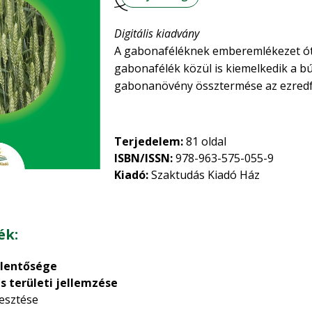
Digitális kiadvány
A gabonaféléknek emberemlékezet ót
gabonafélék közül is kiemelkedik a bú
gabonanövény össztermése az ezredf
viszonyítva. A búza legfontosabb előn
ami a kenyér, a péksütemények, a té
természeti adottságai a gabonaterme
Terjedelem:
81 oldal
közül a mi exporthányadunk a legnag
ISBN/ISSN:
978-963-575-055-9
átlagosan 16‒17%. Éljünk a komparat
Kiadó:
Szaktudás Kiadó Ház
búzát, törődjünk többet az egészséges
tagországok piacán értékesítsünk.
A 81 oldalas kiadvány bemutatja a vil
ék:
igényeit, korszerű fajtahasználatát,
növényvédelmét, valamint az aktuális
elentősége
s területi jellemzése
mesztése