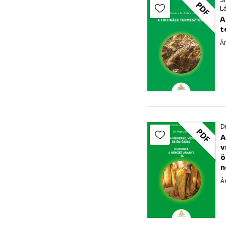
PDF
L
A
t
Ár
D
PDF
A
v
ö
n
Ár