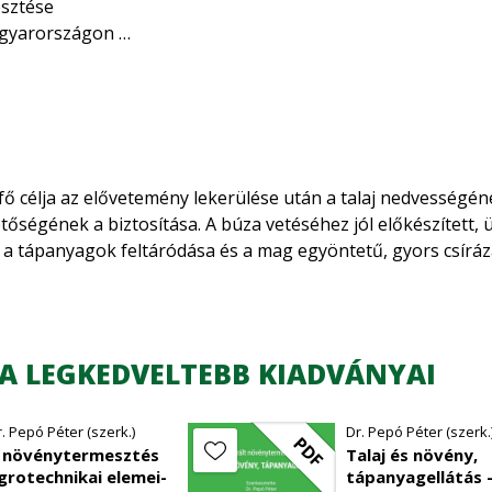
esztése
agyarországon
a
yei
 fő célja az elővetemény lekerülése után a talaj nedvességé
rgóban
tőségének a biztosítása. A búza vetéséhez jól előkészített,
 a tápanyagok feltáródása és a mag egyöntetű, gyors csíráz
nyezők szerepe a fajta kiválasztásában
ényezők
chnológia elemei
s
A LEGKEDVELTEBB KIADVÁNYAI
s
r. Pepó Péter (szerk.)
Dr. Pepó Péter (szerk.
PDF
 növénytermesztés
Talaj és növény,
grotechnikai elemei-
tápanyagellátás 
i védelem