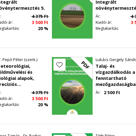
ntegrált
Integrált
édelem
övénytermesztés 5.
növénytermeszté
delem
4 375
Ft
4 
:
Ár:
3 500
Ft
3 
adói ár:
Kiadói ár:
ge
20 %
egtakarítás:
Megtakarítás:
emzése és minőségi követelményei
lapuló műszerek
zsgáló műszerek
rtó nemesítés és a vetőmagtermesztés
r. Pepó Péter (szerk.)
Lukács Gergely Sánd
PDF
eteorológiai,
Talaj- és
öldművelési és
vízgazdálkodás a
iológiai alapok,
fenntartható
recíziós
mezőgazdaságba
övénytermesztés -
4 375
Ft
2 500
Ft
:
Ár:
ntegrált
3 500
Ft
adói ár:
övénytermesztés 4.
20 %
egtakarítás:
ipos Tamás - Dr. Radics
Tóth Péter