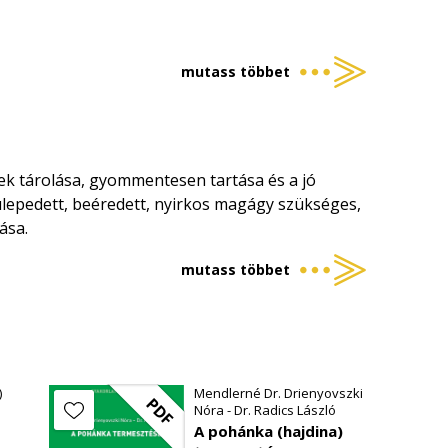
mutass többet
nek tárolása, gyommentesen tartása és a jó
 ülepedett, beéredett, nyirkos magágy szükséges,
ása.
mutass többet
)
Mendlerné Dr. Drienyovszki
PDF
Nóra - Dr. Radics László
A pohánka (hajdina)
-