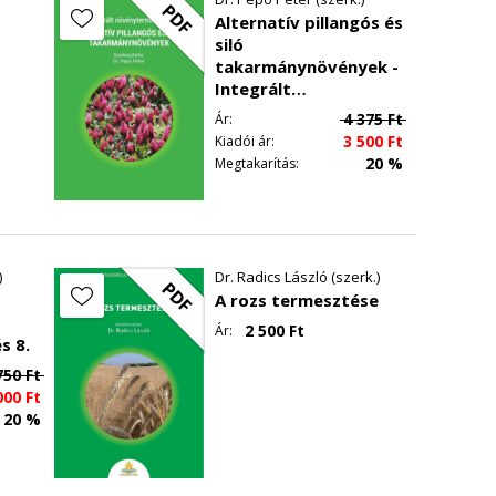
PDF
Alternatív pillangós és
siló
takarmánynövények -
Integrált
növénytermesztés 17.
4 375
Ft
Ár:
3 500
Ft
Kiadói ár:
20 %
Megtakarítás:
)
Dr. Radics László (szerk.)
PDF
A rozs termesztése
2 500
Ft
Ár:
s 8.
750
Ft
000
Ft
20 %