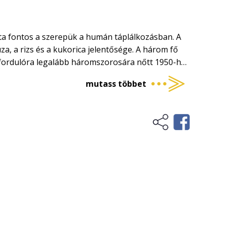
a fontos a szerepük a humán táplálkozásban. A
za, a rizs és a kukorica jelentősége. A három fő
ordulóra legalább háromszorosára nőtt 1950-hez
ye, hogy a szemterméséből liszt és dara őrölhető,
mutass többet
szták és más termékek alapanyaga. Magyarország
sztésre predesztinálnak. Az EU-tagországok
yobb, meghaladja a 40%-ot, miközben az EU-ban
ív előnyünkkel, termesszünk kiváló minőségű
 kukorica előállításával, és azt elsősorban az EU-
ág búzatermesztését, az őszi búza környezeti
 modern termesztéstechnológiáját, komplex
an érvényes minőségi követelményeit.