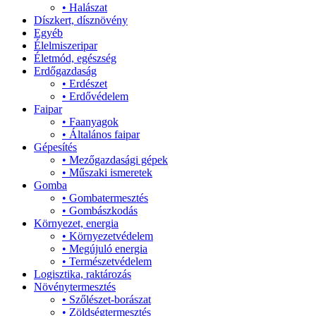
•
Halászat
Díszkert, dísznövény
Egyéb
Élelmiszeripar
Életmód, egészség
Erdőgazdaság
•
Erdészet
•
Erdővédelem
Faipar
•
Faanyagok
•
Általános faipar
Gépesítés
•
Mezőgazdasági gépek
•
Műszaki ismeretek
Gomba
•
Gombatermesztés
•
Gombászkodás
Környezet, energia
•
Környezetvédelem
•
Megújuló energia
•
Természetvédelem
Logisztika, raktározás
Növénytermesztés
•
Szőlészet-borászat
•
Zöldségtermesztés