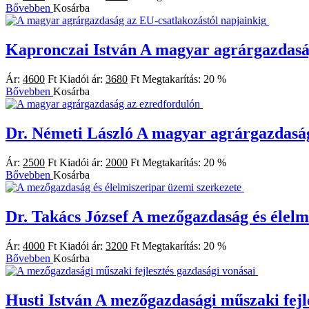
Bővebben
Kosárba
Kapronczai István
A magyar agrárgazdaság
Ár:
4600
Ft
Kiadói ár:
3680
Ft
Megtakarítás:
20 %
Bővebben
Kosárba
Dr. Németi László
A magyar agrárgazdaság
Ár:
2500
Ft
Kiadói ár:
2000
Ft
Megtakarítás:
20 %
Bővebben
Kosárba
Dr. Takács József
A mezőgazdaság és élelm
Ár:
4000
Ft
Kiadói ár:
3200
Ft
Megtakarítás:
20 %
Bővebben
Kosárba
Husti István
A mezőgazdasági műszaki fejle