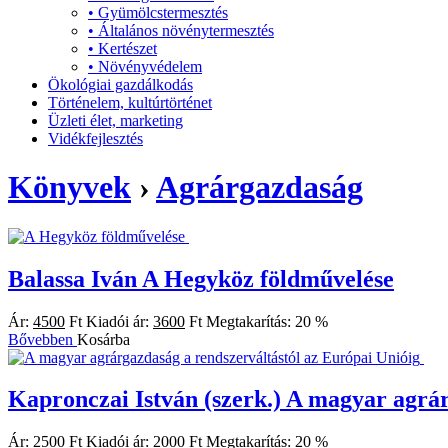
•
Gyümölcstermesztés
•
Általános növénytermesztés
•
Kertészet
•
Növényvédelem
Ökológiai gazdálkodás
Történelem, kultúrtörténet
Üzleti élet, marketing
Vidékfejlesztés
Könyvek
›
Agrárgazdaság
Balassa Iván
A Hegyköz földművelése
Ár:
4500
Ft
Kiadói ár:
3600
Ft
Megtakarítás:
20 %
Bővebben
Kosárba
Kapronczai István (szerk.)
A magyar agrár
Ár:
2500
Ft
Kiadói ár:
2000
Ft
Megtakarítás:
20 %