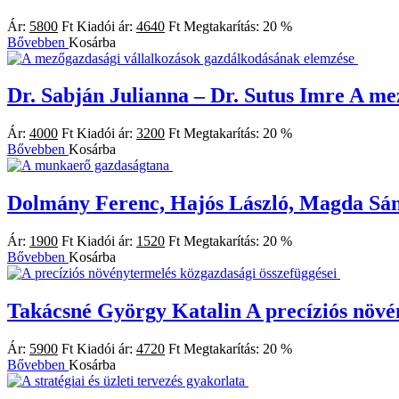
Ár:
5800
Ft
Kiadói ár:
4640
Ft
Megtakarítás:
20 %
Bővebben
Kosárba
Dr. Sabján Julianna – Dr. Sutus Imre
A mez
Ár:
4000
Ft
Kiadói ár:
3200
Ft
Megtakarítás:
20 %
Bővebben
Kosárba
Dolmány Ferenc, Hajós László, Magda Sá
Ár:
1900
Ft
Kiadói ár:
1520
Ft
Megtakarítás:
20 %
Bővebben
Kosárba
Takácsné György Katalin
A precíziós növé
Ár:
5900
Ft
Kiadói ár:
4720
Ft
Megtakarítás:
20 %
Bővebben
Kosárba