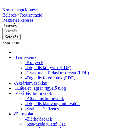
Kosár megtekintése
Belépés / Regisztráció
Részletes keresés
Keresés
:
x
x
x
menü
-
Termékeink
-
Könyvek
-
Digitális könyvek (PDF)
-
Gyakorlati Tudástár sorozat (PDF)
-
Digitális folyóiratok (PDF)
-
Agrárium szaklap
-
„Látlelet” agrár-figyelő blog
-
Vásárlási tudnivalók
-
Általános tudnivalók
-
Digitális kiadvány tudnivalók
-
Szállítás és fizetés
-
Kapcsolat
-
Elérhetőségek
-
Szaktudás Kiadó Ház