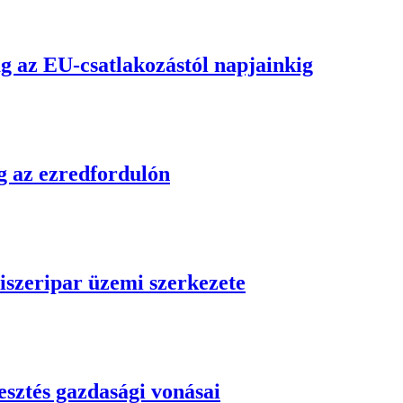
 az EU-csatlakozástól napjainkig
 az ezredfordulón
iszeripar üzemi szerkezete
sztés gazdasági vonásai