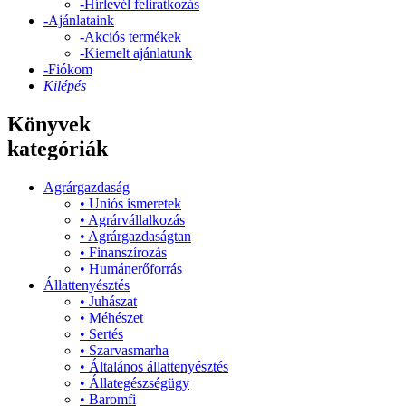
-
Hírlevél feliratkozás
-
Ajánlataink
-
Akciós termékek
-
Kiemelt ajánlatunk
-
Fiókom
Kilépés
Könyvek
kategóriák
Agrárgazdaság
•
Uniós ismeretek
•
Agrárvállalkozás
•
Agrárgazdaságtan
•
Finanszírozás
•
Humánerőforrás
Állattenyésztés
•
Juhászat
•
Méhészet
•
Sertés
•
Szarvasmarha
•
Általános állattenyésztés
•
Állategészségügy
•
Baromfi