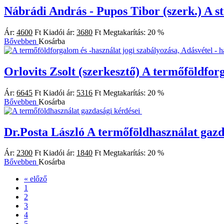
Nábrádi András - Pupos Tibor (szerk.)
A st
Ár:
4600
Ft
Kiadói ár:
3680
Ft
Megtakarítás:
20 %
Bővebben
Kosárba
Orlovits Zsolt (szerkesztő)
A termőföldforg
Ár:
6645
Ft
Kiadói ár:
5316
Ft
Megtakarítás:
20 %
Bővebben
Kosárba
Dr.Posta László
A termőföldhasználat gazd
Ár:
2300
Ft
Kiadói ár:
1840
Ft
Megtakarítás:
20 %
Bővebben
Kosárba
«
előző
1
2
3
4
5