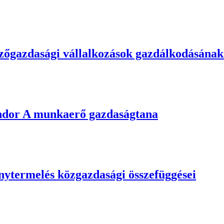
őgazdasági vállalkozások gazdálkodásának
ndor
A munkaerő gazdaságtana
nytermelés közgazdasági összefüggései