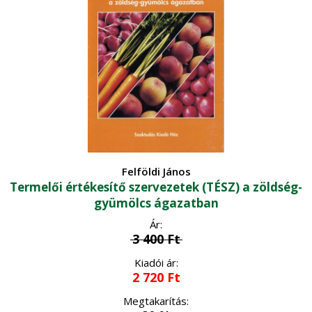
Gombatermesztés
Környezet, energia
•
Gombászkodás
•
Környezetvédelem
Logisztika, raktározás
•
Megújuló energia
•
Növénytermesztés
Természetvédelem
•
Általános növénytermesztés
Ökológiai gazdálkodás
•
Kertészet
•
Történelem, kultúrtörténet
Felföldi János
Növényvédelem
•
Termelői értékesítő szervezetek (TÉSZ) a zöldség-
Szőlészet-borászat
•
gyümölcs ágazatban
Üzleti élet, marketing
Zöldségtermesztés
•
Ár:
3 400
Ft
Vidékfejlesztés
Gyümölcstermesztés
•
Kiadói ár:
2 720
Ft
Megtakarítás: