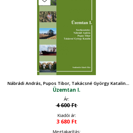
Nábrádi András, Pupos Tibor, Takácsné György Katalin
Üzemtan I.
(szerk.)
Ár:
4 600
Ft
Kiadói ár:
3 680
Ft
Megtakarítás: