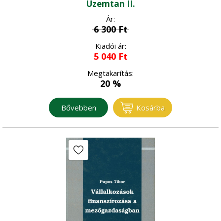
Üzemtan II.
(szerk.)
Ár:
6 300
Ft
Kiadói ár:
5 040
Ft
Megtakarítás:
20 %
Bővebben
Kosárba