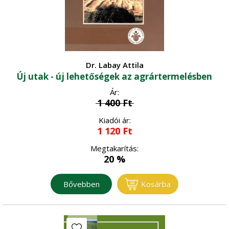
Dr. Labay Attila
Új utak - új lehetőségek az agrártermelésben
Ár:
1 400
Ft
Kiadói ár:
1 120
Ft
Megtakarítás:
20 %
Bővebben
Kosárba