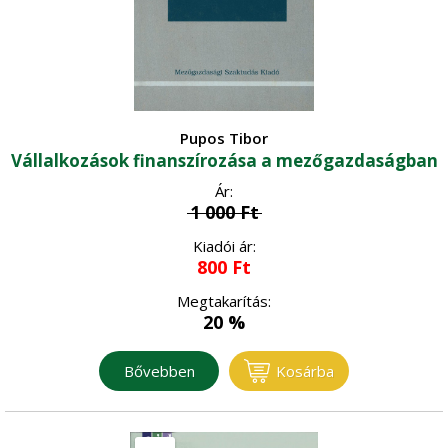
Pupos Tibor
Vállalkozások finanszírozása a mezőgazdaságban
Ár:
1 000
Ft
Kiadói ár:
800
Ft
Megtakarítás:
20 %
Bővebben
Kosárba