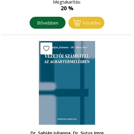
Megtakarítás:
20 %
Bővebben
Kosárba
Dr. Sabján Julianna, Dr. Sutus Imre