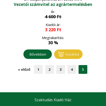
Vezetői számvitel az agrártermelésben
Ár:
4 600
Ft
Kiadói ár:
3 220
Ft
Megtakarítás:
30 %
Bővebben
Kosárba
«
előző
1
2
3
4
5
Szaktudás Kiadó Ház