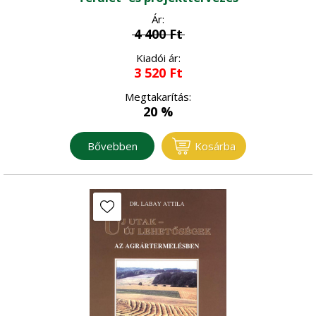
Ár:
4 400
Ft
Kiadói ár:
3 520
Ft
Megtakarítás:
20 %
Bővebben
Kosárba