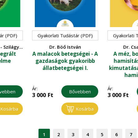
ár (PDF)
Gyakorlati Tudástár (PDF)
Gyakorlati 
- Szilágyi
Dr. Böő István
Dr. Cs
tegrált
A malacok betegségei - A
A méz, bo
elme
gazdaságok gyakoribb
hamisítá
állatbetegségei I.
kimutatása 
hamis
Ár:
Ár:
vebben
Bővebben
3 000
Ft
3 000
Ft
Kosárba
Kosárba
1
2
3
4
5
6
7