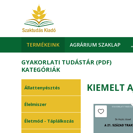
TERMÉKEINK
AGRÁRIUM SZAKLAP
GYAKORLATI TUDÁSTÁR (PDF)
KATEGÓRIÁK
KIEMELT 
Állattenyésztés
Állattartási
Élelmiszer
•
technológia
Állategészségügy
•
Életmód - Táplálkozás
Méhészet
•