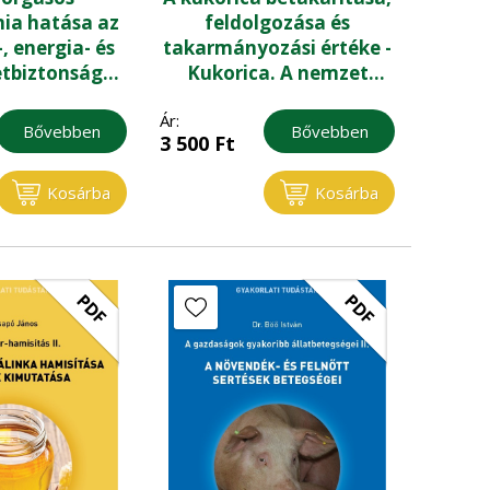
ia hatása az
feldolgozása és
, energia- és
takarmányozási értéke -
tbiztonság
Kukorica. A nemzet
ra a 2050-ig
aranya VIII.
Ár:
 Stratégia
Bővebben
Bővebben
3 500
Ft
rében
Kosárba
Kosárba
PDF
PDF