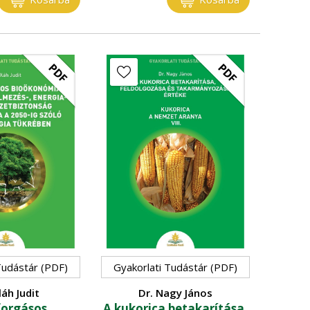
PDF
PDF
Tudástár (PDF)
Gyakorlati Tudástár (PDF)
láh Judit
Dr. Nagy János
forgásos
A kukorica betakarítása,