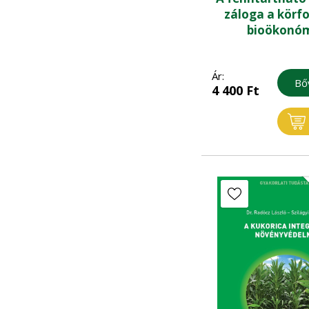
záloga a körf
bioökonó
Ár:
Bő
4 400
Ft