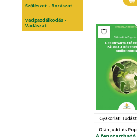
•
növénytermesztés
Szőlészet - Borászat
Vadgazdálkodás -
Vadászat
Gyakorlati Tudást
Oláh Judit és Pop
A fenntartható 