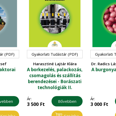
ár (PDF)
Gyakorlati Tudástár (PDF)
Gyakorlati 
zsef
Harasztiné Lajtár Klára
Dr. Radics Lá
raktorai
A borkezelés, palackozás,
A burgonya
Zsolt - 
csomagolás és szállítás
berendezései - Borászati
technológiák II.
Ár:
Ár:
vebben
Bővebben
3 500
Ft
3 000
Ft
Kosárba
Kosárba