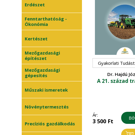
Erdészet
Fenntarthatóság -
Ökonómia
Kertészet
Mezőgazdasági
Zöldségtermesztés
•
építészet
Gyakorlati Tudást
Gyümölcstermesztés
•
Mezőgazdasági
Dr. Hajdú Jó
gépesítés
Dísznövénykertészet
•
A 21. század t
Műszaki ismeretek
Növénytermesztés
Ár:
Bő
3 500
Ft
Növényvédelem
Precíziós gazdálkodás
•
Szántóföldi