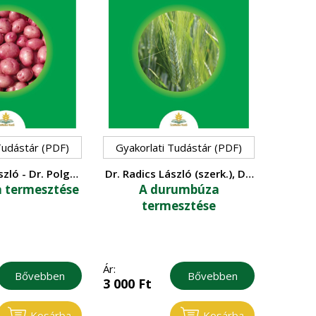
Tudástár (PDF)
Gyakorlati Tudástár (PDF)
szló - Dr. Polgár
Dr. Radics László (szerk.), Dr.
 termesztése
A durumbúza
Wolf István
Árendás Tamás, Dr. Bónis
Péter, Károlyiné Dr. Cséplő
termesztése
Mónika, Dr. Vida Gyula
Ár:
Bővebben
Bővebben
3 000
Ft
Kosárba
Kosárba