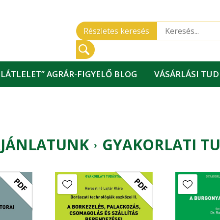
Részletes keresés
„LÁTLELET” AGRÁR-FIGYELŐ BLOG
VÁSÁRLÁSI TU
AJÁNLATUNK
GYAKORLATI TU
›
PDF
PDF