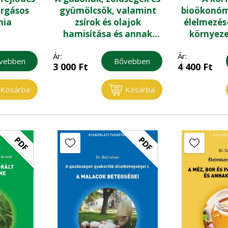
orgásos
gyümölcsök, valamint
bioökonóm
mia
zsírok és olajok
élelmezés-
hamisítása és annak
környeze
kimutatása - Élelmiszer-
alakulásá
Ár:
Ár:
hamisítás III.
szóló EU
vebben
Bővebben
3 000
Ft
4 400
Ft
tük
Kosárba
Kosárba
PDF
PDF