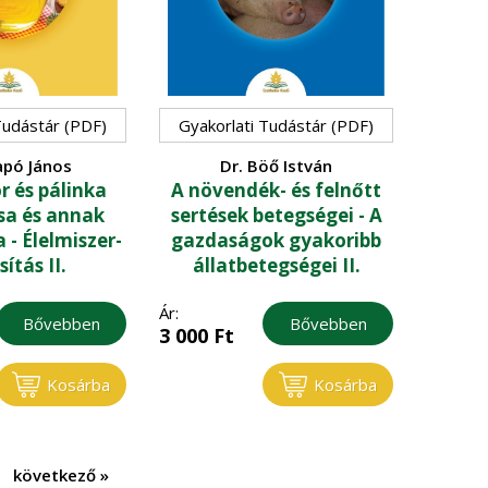
Tudástár (PDF)
Gyakorlati Tudástár (PDF)
apó János
Dr. Böő István
r és pálinka
A növendék- és felnőtt
sa és annak
sertések betegségei - A
- Élelmiszer-
gazdaságok gyakoribb
ítás II.
állatbetegségei II.
Ár:
Bővebben
Bővebben
3 000
Ft
Kosárba
Kosárba
következő
»