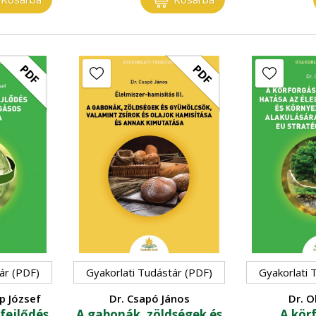
PDF
PDF
ár (PDF)
Gyakorlati Tudástár (PDF)
Gyakorlati 
p József
Dr. Csapó János
Dr. O
fejlődés
A gabonák, zöldségek és
A kör