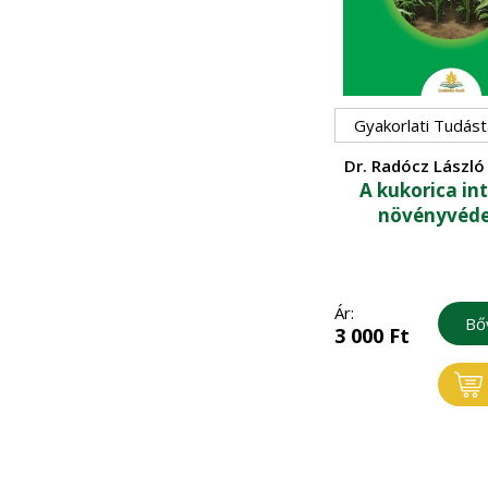
Gyakorlati Tudást
Dr. Radócz László 
A kukorica in
Arnold
növényvéd
Ár:
Bő
3 000
Ft