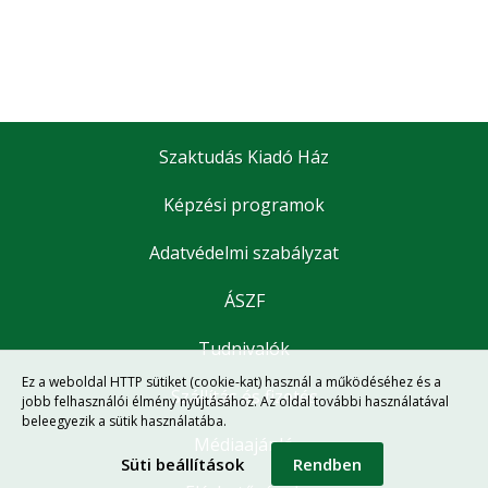
Szarvasmarha
•
Erdőgazdaság
Általános állattenyésztés
•
Erdészet
Faipar
•
Erdővédelem
•
Szaktudás Kiadó Ház
Faanyagok
Gépesítés
•
Képzési programok
Általános faipar
•
Mezőgazdasági gépek
Gomba
•
Adatvédelmi szabályzat
Műszaki ismeretek
•
Gombatermesztés
Környezet, energia
•
ÁSZF
Gombászkodás
•
Tudnivalók
Környezetvédelem
Logisztika, raktározás
•
Ez a weboldal HTTP sütiket (cookie-kat) használ a működéséhez és a
Megújuló energia
Szállítás és fizetés
•
jobb felhasználói élmény nyújtásához. Az oldal további használatával
Növénytermesztés
beleegyezik a sütik használatába.
Természetvédelem
•
Médiaajánló
Süti beállítások
Rendben
Általános növénytermesztés
Ökológiai gazdálkodás
•