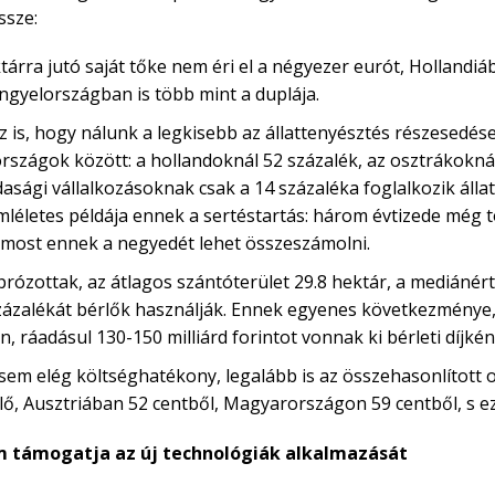
ssze:
árra jutó saját tőke nem éri el a négyezer eurót, Hollandiá
gyelországban is több mint a duplája.
z is, hogy nálunk a legkisebb az állattenyésztés részesedé
rszágok között: a hollandoknál 52 százalék, az osztrákoknál
asági vállalkozásoknak csak a 14 százaléka foglalkozik álla
mléletes példája ennek a sertéstartás: három évtizede még tö
most ennek a negyedét lehet összeszámolni.
prózottak, az átlagos szántóterület 29.8 hektár, a mediánért
százalékát bérlők használják. Ennek egyenes következménye,
, ráadásul 130-150 milliárd forintot vonnak ki bérleti díjk
sem elég költséghatékony, legalább is az összehasonlított 
elő, Ausztriában 52 centből, Magyarországon 59 centből, s 
m támogatja az új technológiák alkalmazását