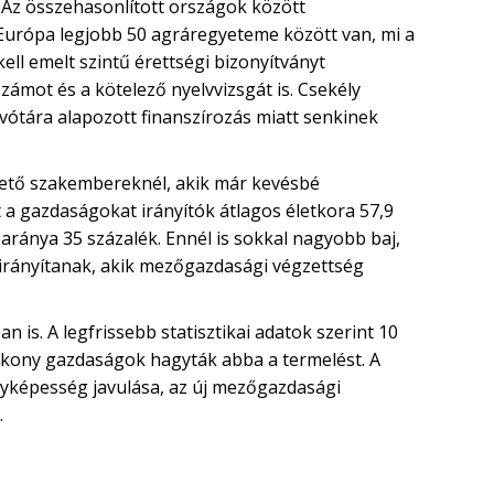
 Az összehasonlított országok között
urópa legjobb 50 agráregyeteme között van, mi a
ell emelt szintű érettségi bizonyítványt
számot és a kötelező nyelvvizsgát is. Csekély
jkvótára alapozott finanszírozás miatt senkinek
zető szakembereknél, akik már kevésbé
 a gazdaságokat irányítók átlagos életkora 57,9
 aránya 35 százalék. Ennél is sokkal nagyobb baj,
irányítanak, akik mezőgazdasági végzettség
s. A legfrissebb statisztikai adatok szerint 10
tékony gazdaságok hagyták abba a termelést. A
nyképesség javulása, az új mezőgazdasági
ák.