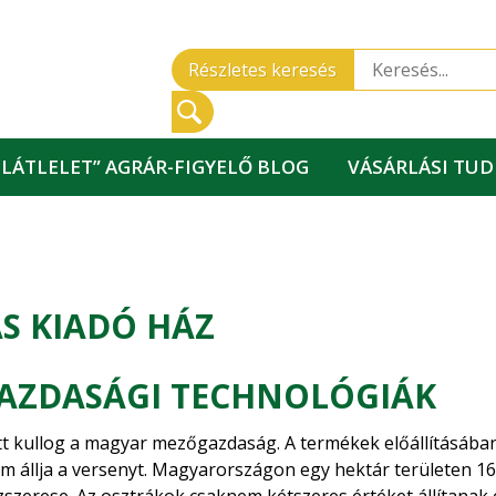
Részletes keresés
„LÁTLELET” AGRÁR-FIGYELŐ BLOG
VÁSÁRLÁSI TU
S KIADÓ HÁZ
AZDASÁGI TECHNOLÓGIÁK
t kullog a magyar mezőgazdaság. A termékek előállításában
 állja a versenyt. Magyarországon egy hektár területen 16