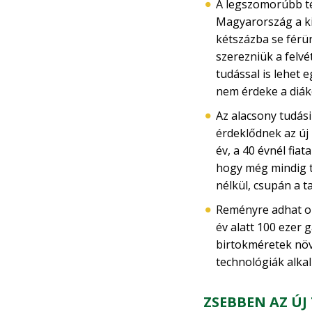
A legszomorúbb té
Magyarország a ki
kétszázba se férün
szerezniük a felvé
tudással is lehet 
nem érdeke a diá
Az alacsony tudás
érdeklődnek az új
év, a 40 évnél fia
hogy még mindig t
nélkül, csupán a 
Reményre adhat ok
év alatt 100 ezer
birtokméretek növ
technológiák alka
ZSEBBEN AZ Ú