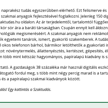
 a naprakész tudás egyszerűbben elérhető. Ezt felismerve és
is szakmai anyagok fejlesztésével foglalkozni. Jelenleg 150 d
ktudas.hu oldalon. Az ár terjedelemtől, tartalomtól függően
 kör sör ára a baráti társaságban. Csupán ennyit kell áldozn
ológiák megismeréséért. A szakmai anyagok nem reklámok,
ők egyetemi tanárok, ismert, gyakorló szakemberek. A tudá
l okos telefonon bárhol, bármikor letölthetők a gyakorlati in
ot: növénytermelés, állattenyésztés, kertészet, gépesítés, é
több mint kétszáz hagyományos, papíralapú kiadvány is sz
ató. A gazdaságok 38 százaléka már használ digitális eszk
átogató fordul meg, s több mint négy percig marad is a tar
is és a papíralapú szakmai kiadványok között.
udás! Egy kattintás a Szaktudás.