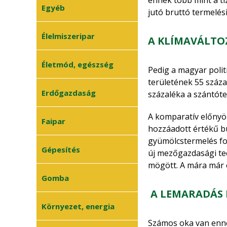
ennek több mint a tí
Uniós ismeretek
•
Egyéb
jutó bruttó termelés
Halászat
•
Agrárvállalkozás
•
Juhászat
•
Élelmiszeripar
A KLÍMAVÁLTOZ
Méhészet
•
Életmód, egészség
Sertés
•
Pedig a magyar poli
Szarvasmarha
területének 55 száza
•
Erdőgazdaság
százaléka a szántóte
Általános
•
állattenyésztés
A komparatív előnyök
Erdészet
Faipar
•
hozzáadott értékű bú
Erdővédelem
•
gyümölcstermelés fo
Faanyagok
Gépesítés
•
új mezőgazdasági tec
mögött. A mára már e
Általános faipar
•
Mezőgazdasági
Gomba
•
gépek
A LEMARADÁS 
Műszaki ismeretek
•
Gombatermesztés
Környezet, energia
•
Gombászkodás
Számos oka van enne
•