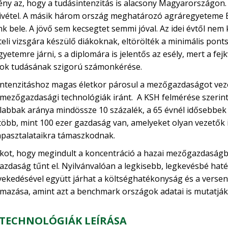
ny az, hogy a tudásintenzitás is alacsony Magyarországon.
vétel. A másik három ország meghatározó agráregyeteme E
k bele. A jövő sem kecsegtet semmi jóval. Az idei évtől nem k
teli vizsgára készülő diákoknak, eltörölték a minimális pont
egyetemre járni, s a diplomára is jelentős az esély, mert a fe
kok tudásának szigorú számonkérése.
intenzitáshoz magas életkor párosul a mezőgazdaságot ve
 mezőgazdasági technológiák iránt. A KSH felmérése szerint
talabbak aránya mindössze 10 százalék, a 65 évnél idősebbek
öbb, mint 100 ezer gazdaság van, amelyeket olyan vezetők 
tapasztalataikra támaszkodnak.
ot, hogy megindult a koncentráció a hazai mezőgazdaságban i
 gazdaság tűnt el. Nyilvánvalóan a legkisebb, legkevésbé ha
ekedésével együtt járhat a költséghatékonyság és a verse
lmazása, amint azt a benchmark országok adatai is mutatj
J TECHNOLÓGIÁK LEÍRÁSA