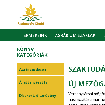
TERMÉKEINK
AGRÁRIUM SZAKLAP
KÖNYV
KATEGÓRIÁK
SZAKTUDÁ
Agrárgazdaság
ÚJ MEZŐG
Agrárgazdaságtan
Állattenyésztés
•
Finanszírozás
•
Versenytársai mögöt
Állategészségügy
Díszkert, dísznövény
•
Humánerőforrás
•
hasznosítása már nem
Baromfi
•