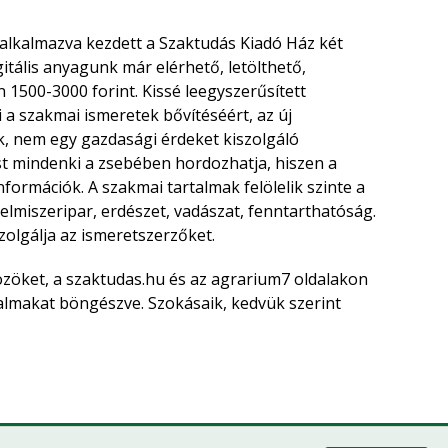
 alkalmazva kezdett a Szaktudás Kiadó Ház két
igitális anyagunk már elérhető, letölthető,
 1500-3000 forint. Kissé leegyszerűsített
i a szakmai ismeretek bővítéséért, az új
 nem egy gazdasági érdeket kiszolgáló
st mindenki a zsebében hordozhatja, hiszen a
formációk. A szakmai tartalmak felölelik szinte a
lelmiszeripar, erdészet, vadászat, fenntarthatóság.
olgálja az ismeretszerzőket.
özöket, a szaktudas.hu és az agrarium7 oldalakon
talmakat böngészve. Szokásaik, kedvük szerint