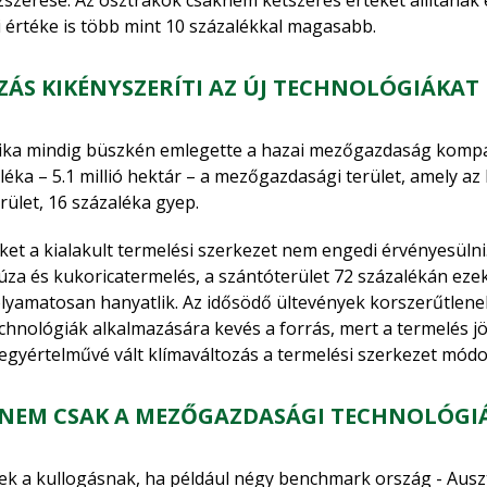
zszerese. Az osztrákok csaknem kétszeres értéket állítanak 
i értéke is több mint 10 százalékkal magasabb.
ÁS KIKÉNYSZERÍTI AZ ÚJ TECHNOLÓGIÁKAT
tika mindig büszkén emlegette a hazai mezőgazdaság kompara
léka – 5.1 millió hektár – a mezőgazdasági terület, amely 
rület, 16 százaléka gyep.
et a kialakult termelési szerkezet nem engedi érvényesüln
za és kukoricatermelés, a szántóterület 72 százalékán ezeke
lyamatosan hanyatlik. Az idősödő ültevények korszerűtlene
hnológiák alkalmazására kevés a forrás, mert a termelés j
gyértelművé vált klímaváltozás a termelési szerkezet módos
NEM CSAK A MEZŐGAZDASÁGI TECHNOLÓGI
k a kullogásnak, ha például négy benchmark ország - Auszt