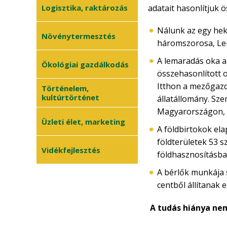
Környezetvédelem
Logisztika, raktározás
adatait hasonlítjuk ö
•
Megújuló energia
•
Nálunk az egy hekt
Növénytermesztés
Természetvédelem
•
háromszorosa, Len
A lemaradás oka a
Általános
Ökológiai gazdálkodás
•
növénytermesztés
összehasonlított o
Itthon a mezőgazd
Történelem,
Kertészet
•
kultúrtörténet
állatállomány. Sze
Növényvédelem
•
Magyarországon, 
Üzleti élet, marketing
Szőlészet-borászat
•
A földbirtokok ela
Zöldségtermesztés
földterületek 53 
•
Vidékfejlesztés
földhasznosításban
Gyümölcstermesztés
•
A bérlők munkája 
centből állítanak 
A tudás hiánya ne