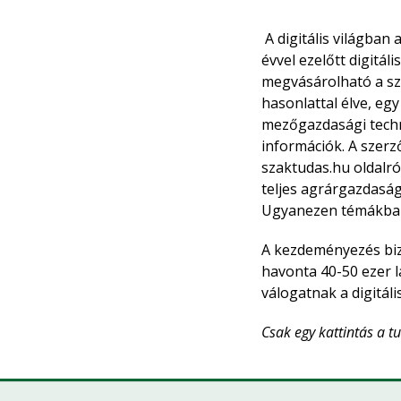
A digitális világban
évvel ezelőtt digitál
megvásárolható a sza
hasonlattal élve, egy
mezőgazdasági techn
információk. A szerz
szaktudas.hu oldalró
teljes agrárgazdaság
Ugyanezen témákban 
A kezdeményezés bizt
havonta 40-50 ezer l
válogatnak a digitál
Csak egy kattintás a t