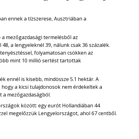
ban ennek a tízszerese, Ausztriában a
se a mezőgazdasági termelésből az
 48, a lengyeleknél 39, nálunk csak 36 százalék.
ttenyésztéssel, folyamatosan csökken az
bb mint 10 millió sertést tartottak
ék ennél is kisebb, mindössze 5.1 hektár. A
 hogy a kicsi tulajdonosok nem érdekeltek a
ént a mezőgazdaságból.
országok között: egy eurót Hollandiában 44
ezzel megelőzzük Lengyelországot, ahol 67 centből.