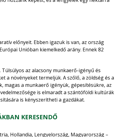
elő hozzánk képest, és a lengyelek egy hektárra
tív előnyeit. Ebben igazuk is van, az ország
az Európai Unióban kiemelkedő arány. Ennek 82
i. Túlsúlyos az alacsony munkaerő-igényű és
t a növényeket termeljük. A szőlő, a zöldség és a
k, magas a munkaerő igényük, gépesítésükre, az
övedelmezősége is elmaradt a szántóföldi kultúrák
ítására is kényszerítheti a gazdákat.
ÁKBAN KERESENDŐ
ria, Hollandia, Lengyelország, Magyarország –